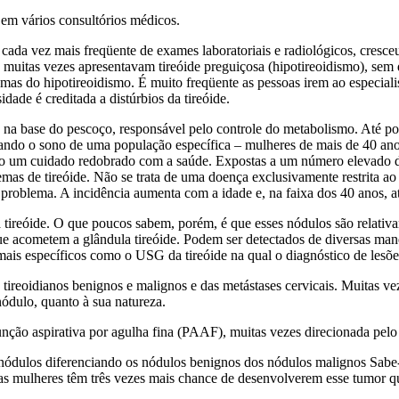
o em vários consultórios médicos.
cada vez mais freqüente de exames laboratoriais e radiológicos, cresc
 muitas vezes apresentavam tireóide preguiçosa (hipotireoidismo), sem
mas do hipotireoidismo. É muito freqüente as pessoas irem ao especiali
dade é creditada a distúrbios da tireóide.
 na base do pescoço, responsável pelo controle do metabolismo. Até po
rando o sono de uma população específica – mulheres de mais de 40 
ando um cuidado redobrado com a saúde. Expostas a um número elevado 
emas de tireóide. Não se trata de uma doença exclusivamente restrita a
roblema. A incidência aumenta com a idade e, na faixa dos 40 anos, a
 tireóide. O que poucos sabem, porém, é que esses nódulos são relat
ue acometem a glândula tireóide. Podem ser detectados de diversas mane
is específicos como o USG da tireóide na qual o diagnóstico de lesõe
reoidianos benignos e malignos e das metástases cervicais. Muitas vez
nódulo, quanto à sua natureza.
unção aspirativa por agulha fina (PAAF), muitas vezes direcionada pelo
es nódulos diferenciando os nódulos benignos dos nódulos malignos Sab
as mulheres têm três vezes mais chance de desenvolverem esse tumor