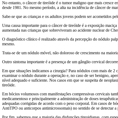
No entanto, o câncer de tireóide é o tumor maligno que mais cresce
desde 1981. No mesmo período, a alta na incidência de câncer de mam
Sabe-se que as crianças e os adultos jovens podem ser acometidos pelo
Uma causa importante para o câncer de tireóide é a exposição maciça
aumentada nas crianças que sobreviveram ao acidente nuclear de Chern
O diagnóstico clínico é realizado através da percepção do nódulo palp
mesmo.
Trata-se de um nódulo móvel, não doloroso de crescimento na maioria
Outro sintoma importante é a presença de um gânglio cervical decorre
Em que situações indicamos a cirurgia? Para nódulos com mais de 2 c
examinar o nódulo durante a operação e, no caso de ser benigno, ape
nível adequado e suficiente. Nos casos em que se suspeita de neoplas
tireóide.
Em bócios volumosos com manifestações compressivas cervicais também
medicamentoso e principalmente a administração de doses terapêuticas
adequadas corrigidas de acordo com o peso corporal. Em casos de bócio 
AntiTPO ou anticorpos antimicrossomais) no sentido de se detectar a 
Por fim, sabemos que a maioria das disfunções tireoidianas, com espec