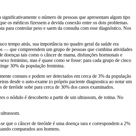
eu significativamente o número de pessoas que apresentam algum tipo
 que os médicos fizessem a devida conexão entre os dois problemas.
sta para controlar peso e saem da consulta com esse diagnóstico. Nos
uco tempo atrás, sua importância no quadro geral da saúde era
anos — que compreendem um grupo de pessoas que combina atividades
de doenças tais como o câncer de mama, disfunções hormonais e
o sexo feminino, mas é quase como se fosse: para cada grupo de cinco
tinge 30% da população feminina.
ivamente comuns e podem ser detectados em cerca de 3% da população
iras desde o auto-exame (o próprio paciente diagnostica ao notar um
s de tireóide sobe para cerca de 30% dos casos examinados.
es o nódulo é descoberto a partir de um ultrassom, de rotina. No
 ultrassom.
e-se que o câncer de tireóide é uma doença rara e correspondem a 2%
 quando comparados aos homens.