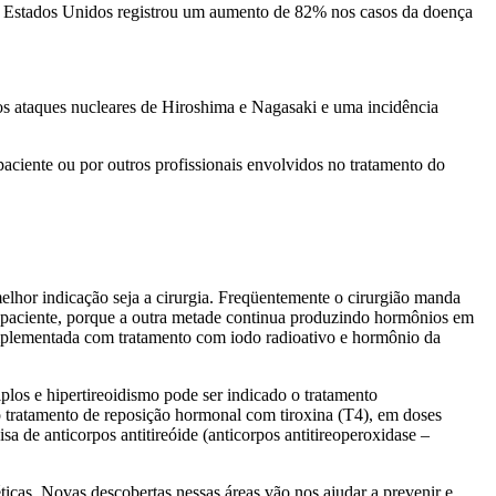
os Estados Unidos registrou um aumento de 82% nos casos da doença
aos ataques nucleares de Hiroshima e Nagasaki e uma incidência
paciente ou por outros profissionais envolvidos no tratamento do
lhor indicação seja a cirurgia. Freqüentemente o cirurgião manda
 o paciente, porque a outra metade continua produzindo hormônios em
 complementada com tratamento com iodo radioativo e hormônio da
los e hipertireoidismo pode ser indicado o tratamento
o tratamento de reposição hormonal com tiroxina (T4), em doses
a de anticorpos antitireóide (anticorpos antitireoperoxidase –
ticas. Novas descobertas nessas áreas vão nos ajudar a prevenir e