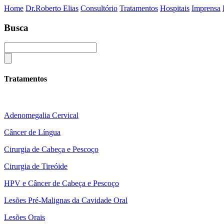
Home
Dr.Roberto Elias
Consultório
Tratamentos
Hospitais
Imprensa
Busca
Tratamentos
Adenomegalia Cervical
Câncer de Língua
Cirurgia de Cabeça e Pescoço
Cirurgia de Tireóide
HPV e Câncer de Cabeça e Pescoço
Lesões Pré-Malignas da Cavidade Oral
Lesões Orais