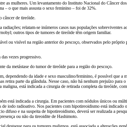
 entre as mulheres. Um levantamento do Instituto Nacional do Câncer d
a – o que mais assusta o sexo feminino – foi de 32%.
 câncer de tireóide.
 a radiações; relatam-se inúmeros casos nas populações sobreviventes 
obyl; outros tipos de tumores de tireóide têm origem familiar.
ável ou visível na região anterior do pescoço, observados pelo próprio 
 das vezes progressivo.
nte da metástase do tumor de tireóide para a região do pescoço.
m, dependendo da idade e sexo masculino/feminino, é possível que a me
nas retira parte da glândula. Nesse caso, não há nenhum prejuízo para
ia maligna, está indicada a cirurgia de retirada completa da tireóide,
 está indicada a cirurgia. Em pacientes com nódulos únicos ou múltip
 de iodo radioativo. Nos pacientes com hipotireoidismo está indicado 
difuso e na suspeita de hipotireoidismo, deverá ser realizada a pesquis
presença ou não da tireoidite de Hashimoto.
ial destaque para os tumores malignos, está associada a alterações gené