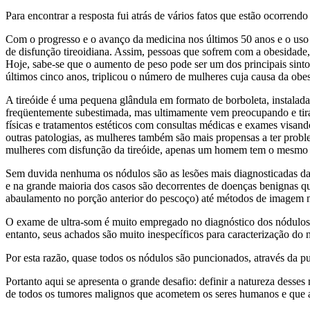
Para encontrar a resposta fui atrás de vários fatos que estão ocorrend
Com o progresso e o avanço da medicina nos últimos 50 anos e o uso 
de disfunção tireoidiana. Assim, pessoas que sofrem com a obesidade,
Hoje, sabe-se que o aumento de peso pode ser um dos principais sinto
últimos cinco anos, triplicou o número de mulheres cuja causa da obesi
A tireóide é uma pequena glândula em formato de borboleta, instalada
freqüentemente subestimada, mas ultimamente vem preocupando e ti
físicas e tratamentos estéticos com consultas médicas e exames vis
outras patologias, as mulheres também são mais propensas a ter probl
mulheres com disfunção da tireóide, apenas um homem tem o mesmo p
Sem duvida nenhuma os nódulos são as lesões mais diagnosticadas da
e na grande maioria dos casos são decorrentes de doenças benignas q
abaulamento no porção anterior do pescoço) até métodos de imagem ma
O exame de ultra-som é muito empregado no diagnóstico dos nódulos ti
entanto, seus achados são muito inespecíficos para caracterização do 
Por esta razão, quase todos os nódulos são puncionados, através da p
Portanto aqui se apresenta o grande desafio: definir a natureza dess
de todos os tumores malignos que acometem os seres humanos e que 